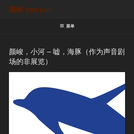
跳
颜峻 yan jun
至
内
容
菜单
颜峻，小河 – 嘘，海豚（作为声音剧
场的非展览）