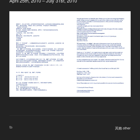
April 25th, 2010 – July 31st, 2010
分
其她 other
类