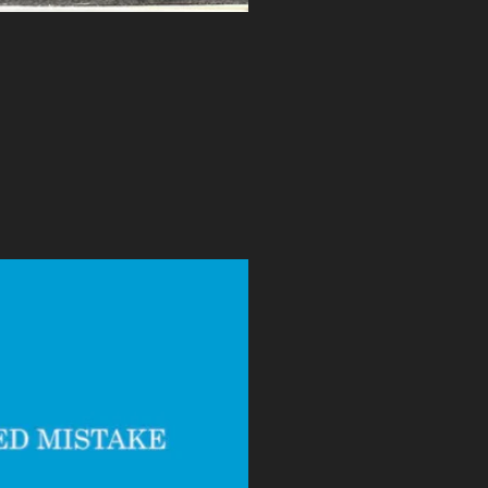
发
布
于