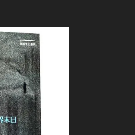
发
布
于