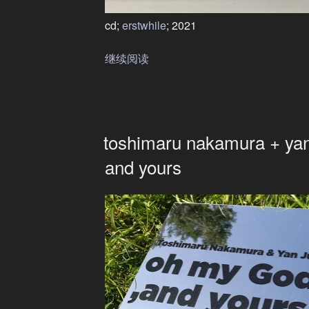
cd;
erstwhile
; 2021
继续阅读
“颜
峻
+朱
文
博
toshimaru nakamura + yan
–
两
and yours
次
yan
jun
+
zhu
wenbo
–
twice”