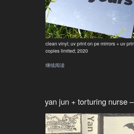
clean vinyl; uv print on pe mirrors + uv pr
copies limited; 2020
继续阅读
“toshimaru
nakamura
+
yan
jun
yan jun + torturing nurse –
–
oh
my
god,
and