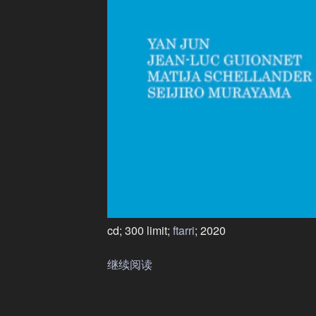
cd; 300 limit;
ftarri
; 2020
继续阅读
“blue
mistake,
red
mistake”