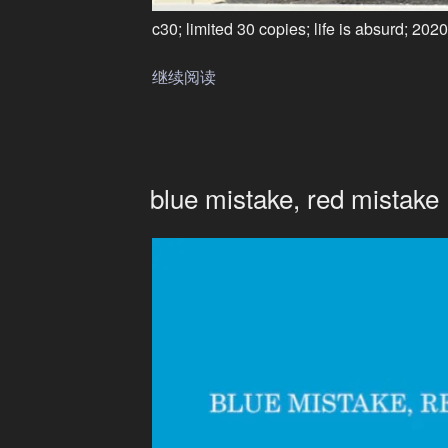
c30; limited 30 copies; life is absurd; 2020
继续阅读
“yan
jun
+
torturing
nurse
blue mistake, red mistake
–
at
park”