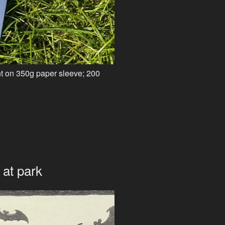
int on 350g paper sleeve; 200
发
 at park
布
于